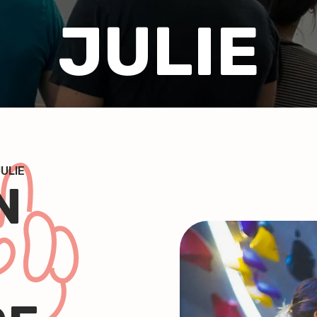
JULIE
ULIE
N