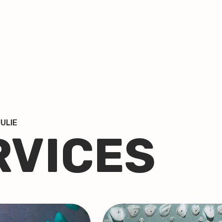
ULIE
RVICES