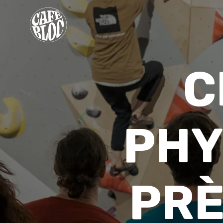
TARIFS
C
INFOS
ÉVÉNEMENTS & PROMOS
THÉRAPEUTES
PHY
CONTACT
MON ABONNEMENT
PRÈ
CONSENTEMENT
EN