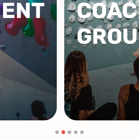
ING DE
G
PE
C