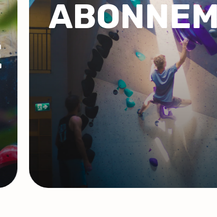
ENT
COACH
GROU