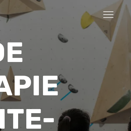
DE
APIE
NTE-