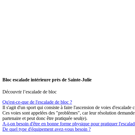
Bloc escalade intérieure près de Sainte-Julie
Découvrir l’escalade de bloc
Qu'est-ce-que de l'escalade de bloc ?
Il s'agit d'un sport qui consiste à faire l'ascension de voies d'escalad
Ces voies sont appelées des "problèmes", car leur résolution demande d
partenaire et peut donc être pratiquée seul(e).
A-t-on besoin d'être en bonne forme physique pour pratiquer l'escalad
De quel type d'équipement avez-vous besoin ?