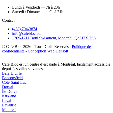
Lundi à Vendredi — 7h à 23h
Samedi / Dimanche — 9h à 21h
Contact
(438) 794-3874
info@cafebloc.com
1209-1211 Boul St-Laurent, Montréal, Qc H2X 2S6
© Café Bloc
2026
- Tous Droits Réservés -
Politique de
confidentialité
-
Conception Web Delisoft
Café Bloc est un centre d’escalade à Montréal, facilement accessible
depuis les villes suivantes :
Baie-D'Urfé
Beaconsfield
Côte-Saint-Luc
Dorval
Île-Dorval
Kirkland
Laval
Lavaltrie
Montréal