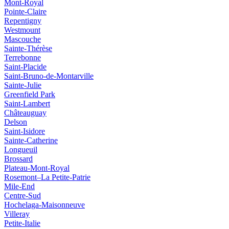
Mont-Royal
Pointe-Claire
Repentigny
Westmount
Mascouche
Sainte-Thérèse
Terrebonne
Saint‑Placide
Saint-Bruno-de-Montarville
Sainte-Julie
Greenfield Park
Saint‑Lambert
Châteauguay
Delson
Saint‑Isidore
Sainte‑Catherine
Longueuil
Brossard
Plateau-Mont-Royal
Rosemont–La Petite-Patrie
Mile-End
Centre-Sud
Hochelaga-Maisonneuve
Villeray
Petite-Italie