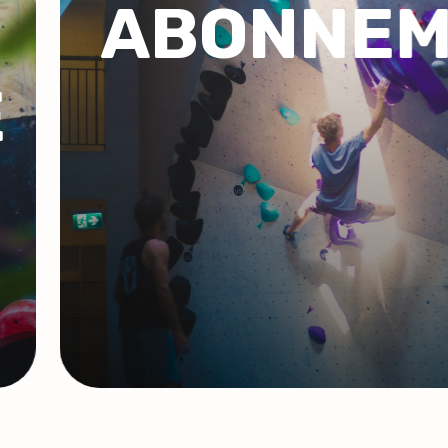
T
COACHI
GROUPE