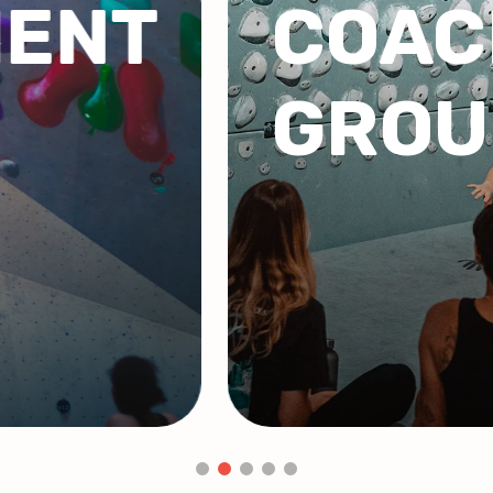
NG DE
GRO
COR