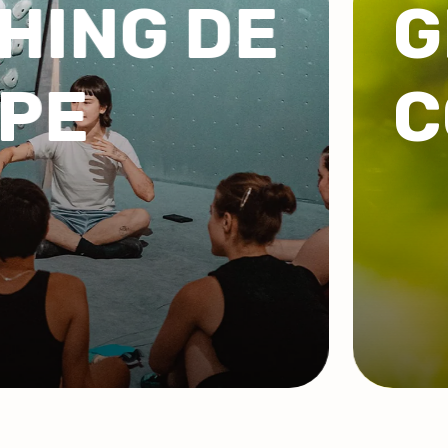
UPES /
PO