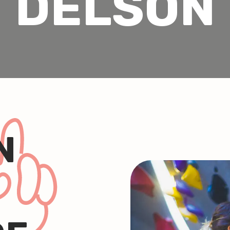
DELSON
N