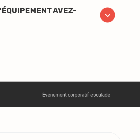
D'ÉQUIPEMENT AVEZ-
rporatif escalade
Clinique thérapeutes