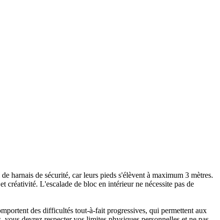
ni de harnais de sécurité, car leurs pieds s'élèvent à maximum 3 mètres.
 créativité. L'escalade de bloc en intérieur ne nécessite pas de
portent des difficultés tout-à-fait progressives, qui permettent aux
 vous devrez respecter vos limites physiques personnelles et ne pas