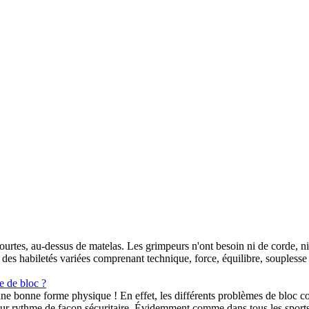
e courtes, au-dessus de matelas. Les grimpeurs n'ont besoin ni de corde, 
es habiletés variées comprenant technique, force, équilibre, souplesse et
e de bloc ?
une bonne forme physique ! En effet, les différents problèmes de bloc com
ur rythme de façon sécuritaire. Évidemment comme dans tous les sports,