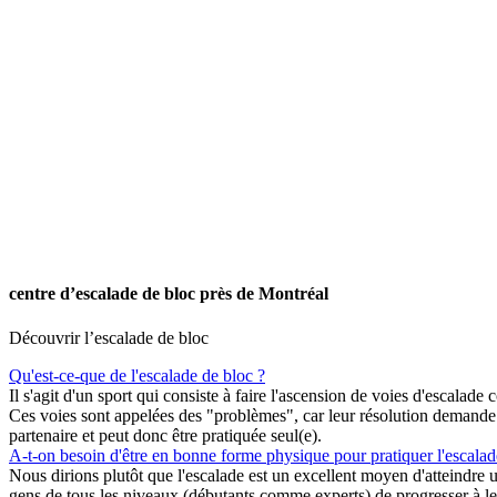
centre d’escalade de bloc près de Montréal
Découvrir l’escalade de bloc
Qu'est-ce-que de l'escalade de bloc ?
Il s'agit d'un sport qui consiste à faire l'ascension de voies d'escalad
Ces voies sont appelées des "problèmes", car leur résolution demande d
partenaire et peut donc être pratiquée seul(e).
A-t-on besoin d'être en bonne forme physique pour pratiquer l'escalad
Nous dirions plutôt que l'escalade est un excellent moyen d'atteindre 
gens de tous les niveaux (débutants comme experts) de progresser à le