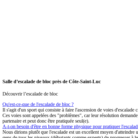
Salle d’escalade de bloc près de Côte-Saint-Luc
Découvrir l’escalade de bloc
Qu'est-ce-que de l'escalade de bloc ?
Il s'agit d'un sport qui consiste à faire l'ascension de voies d'escalad
Ces voies sont appelées des "problèmes", car leur résolution demande d
partenaire et peut donc être pratiquée seul(e).
A-t-on besoin d'être en bonne forme physique pour pratiquer l'escalad
Nous dirions plutôt que l'escalade est un excellent moyen d'atteindre 
gens de tous les niveaux (débutants comme experts) de progresser à le