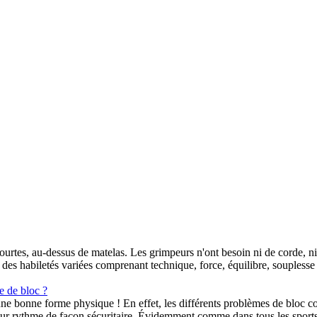
e courtes, au-dessus de matelas. Les grimpeurs n'ont besoin ni de corde, 
es habiletés variées comprenant technique, force, équilibre, souplesse et
e de bloc ?
une bonne forme physique ! En effet, les différents problèmes de bloc com
ur rythme de façon sécuritaire. Évidemment comme dans tous les sports,