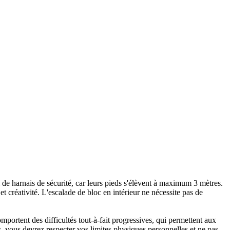
ni de harnais de sécurité, car leurs pieds s'élèvent à maximum 3 mètres.
 créativité. L'escalade de bloc en intérieur ne nécessite pas de
portent des difficultés tout-à-fait progressives, qui permettent aux
 vous devrez respecter vos limites physiques personnelles et ne pas