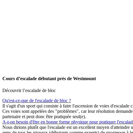
Cours d’escalade débutant près de Westmount
Découvrir l’escalade de bloc
Qu'est-ce-que de l'escalade de bloc ?
Il s'agit d'un sport qui consiste à faire l'ascension de voies d'escalad
Ces voies sont appelées des "problèmes", car leur résolution demande d
partenaire et peut donc être pratiquée seul(e).
A-t-on besoin d'être en bonne forme physique pour pratiquer l'escalad
Nous dirions plutôt que l'escalade est un excellent moyen d'atteindre 
gens de tous les niveaux (débutants comme experts) de progresser à le