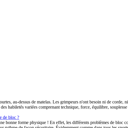
e courtes, au-dessus de matelas. Les grimpeurs n'ont besoin ni de corde, 
es habiletés variées comprenant technique, force, équilibre, souplesse et
e de bloc ?
une bonne forme physique ! En effet, les différents problèmes de bloc com
ur rythme de façon sécuritaire. Évidemment comme dans tous les sports,