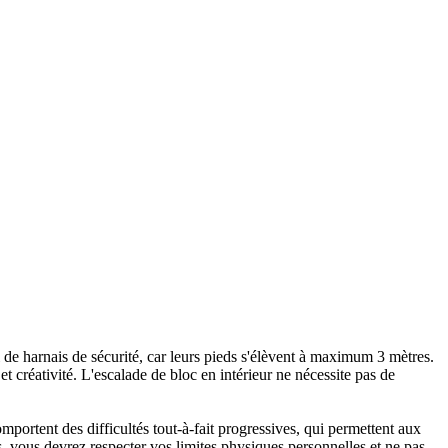
ni de harnais de sécurité, car leurs pieds s'élèvent à maximum 3 mètres.
 créativité. L'escalade de bloc en intérieur ne nécessite pas de
portent des difficultés tout-à-fait progressives, qui permettent aux
 vous devrez respecter vos limites physiques personnelles et ne pas