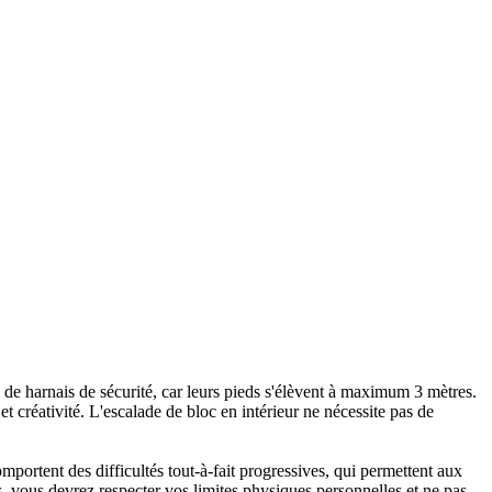
ni de harnais de sécurité, car leurs pieds s'élèvent à maximum 3 mètres.
 créativité. L'escalade de bloc en intérieur ne nécessite pas de
portent des difficultés tout-à-fait progressives, qui permettent aux
 vous devrez respecter vos limites physiques personnelles et ne pas