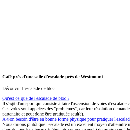
Café près d'une salle d'escalade près de Westmount
Découvrir l’escalade de bloc
Qu'est-ce-que de l'escalade de bloc ?
Il s'agit d'un sport qui consiste à faire l'ascension de voies d'escalad
Ces voies sont appelées des "problèmes", car leur résolution demande d
partenaire et peut donc être pratiquée seul(e).
A-t-on besoin d'être en bonne forme physique pour pratiquer l'escalad
Nous dirions plutôt que l'escalade est un excellent moyen d'atteindre 
gens de tous les niveaux (débutants comme experts) de progresser à le