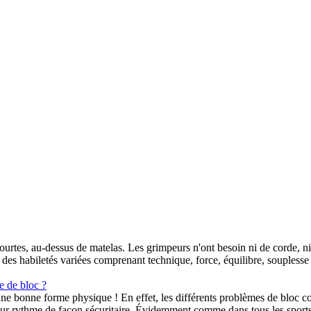
e courtes, au-dessus de matelas. Les grimpeurs n'ont besoin ni de corde, 
es habiletés variées comprenant technique, force, équilibre, souplesse et
e de bloc ?
une bonne forme physique ! En effet, les différents problèmes de bloc com
ur rythme de façon sécuritaire. Évidemment comme dans tous les sports,