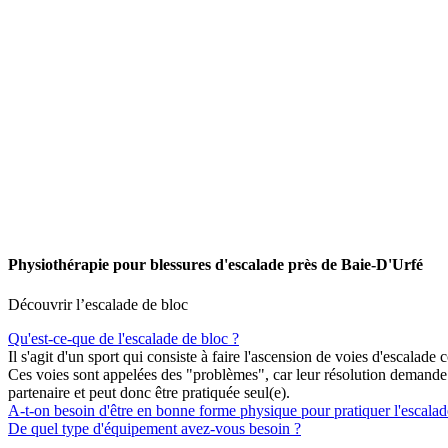
Physiothérapie pour blessures d'escalade près de Baie-D'Urfé
Découvrir l’escalade de bloc
Qu'est-ce-que de l'escalade de bloc ?
Il s'agit d'un sport qui consiste à faire l'ascension de voies d'escalad
Ces voies sont appelées des "problèmes", car leur résolution demande d
partenaire et peut donc être pratiquée seul(e).
A-t-on besoin d'être en bonne forme physique pour pratiquer l'escalad
De quel type d'équipement avez-vous besoin ?