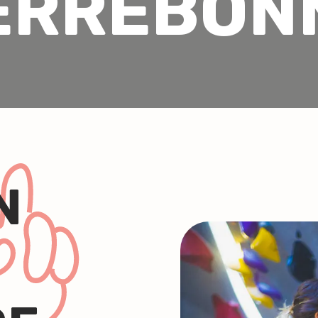
ERREBON
N