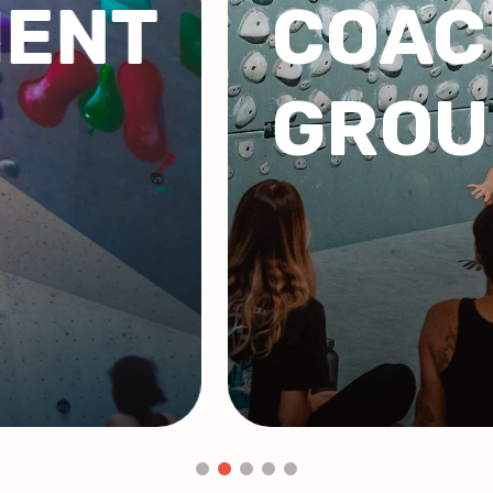
G DE
GROU
CORP