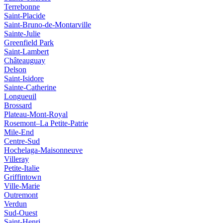
Terrebonne
Saint‑Placide
Saint-Bruno-de-Montarville
Sainte-Julie
Greenfield Park
Saint‑Lambert
Châteauguay
Delson
Saint‑Isidore
Sainte‑Catherine
Longueuil
Brossard
Plateau-Mont-Royal
Rosemont–La Petite-Patrie
Mile-End
Centre-Sud
Hochelaga-Maisonneuve
Villeray
Petite-Italie
Griffintown
Ville-Marie
Outremont
Verdun
Sud-Ouest
Saint-Henri