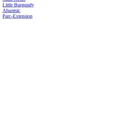
Little Burgundy
Ahuntsic
Parc-Extension