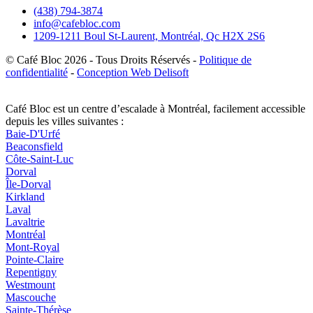
(438) 794-3874
info@cafebloc.com
1209-1211 Boul St-Laurent, Montréal, Qc H2X 2S6
© Café Bloc
2026
- Tous Droits Réservés -
Politique de
confidentialité
-
Conception Web Delisoft
Café Bloc est un centre d’escalade à Montréal, facilement accessible
depuis les villes suivantes :
Baie-D'Urfé
Beaconsfield
Côte-Saint-Luc
Dorval
Île-Dorval
Kirkland
Laval
Lavaltrie
Montréal
Mont-Royal
Pointe-Claire
Repentigny
Westmount
Mascouche
Sainte-Thérèse