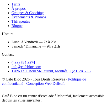
Tarifs
À propos
Groupes & Coaching
Événements & Promos
Thérapeutes
Blogue
Horaire
Lundi à Vendredi — 7h à 23h
Samedi / Dimanche — 9h à 21h
Contact
(438) 794-3874
info@cafebloc.com
1209-1211 Boul St-Laurent, Montréal, Qc H2X 2S6
© Café Bloc
2026
- Tous Droits Réservés -
Politique de
confidentialité
-
Conception Web Delisoft
Café Bloc est un centre d’escalade à Montréal, facilement accessible
depuis les villes suivantes :