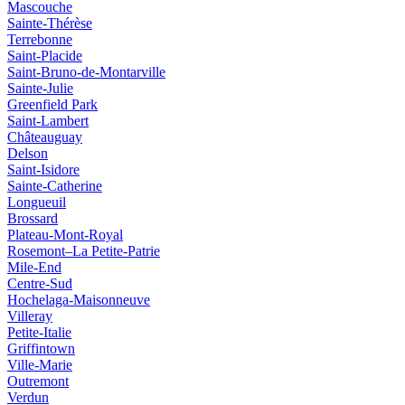
Mascouche
Sainte-Thérèse
Terrebonne
Saint‑Placide
Saint-Bruno-de-Montarville
Sainte-Julie
Greenfield Park
Saint‑Lambert
Châteauguay
Delson
Saint‑Isidore
Sainte‑Catherine
Longueuil
Brossard
Plateau-Mont-Royal
Rosemont–La Petite-Patrie
Mile-End
Centre-Sud
Hochelaga-Maisonneuve
Villeray
Petite-Italie
Griffintown
Ville-Marie
Outremont
Verdun