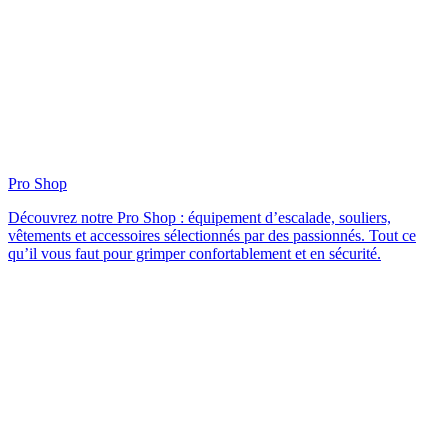
Pro Shop
Découvrez notre Pro Shop : équipement d’escalade, souliers,
vêtements et accessoires sélectionnés par des passionnés. Tout ce
qu’il vous faut pour grimper confortablement et en sécurité.