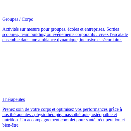
Groupes / Corpo
Activités sur mesure pour groupes, écoles et entreprises. Sorties
scolaires, team building ou événements corporatifs : vivez l’escalade
ensemble dans une ambiance dynamique, inclusive et sécuritaire.
Thérapeutes
Prenez soin de votre corps et optimisez vos performances grâce à
nos thérapeutes : physiothérapie, massothérapie, ostéopathie et
nutrition. Un accompagnement complet pour santé, récupération et
bien-être.