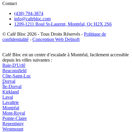
Contact
(438) 794-3874
info@cafebloc.com
1209-1211 Boul St-Laurent, Montréal, Qc H2X 2S6
© Café Bloc
2026
- Tous Droits Réservés -
Politique de
confidentialité
-
Conception Web Delisoft
Café Bloc est un centre d’escalade à Montréal, facilement accessible
depuis les villes suivantes :
Baie-D'Urfé
Beaconsfield
Côte-Saint-Luc
Dorval
Île-Dorval
Kirkland
Laval
Lavaltrie
Montréal
Mont-Royal
Pointe-Claire
Repentigny
Westmount