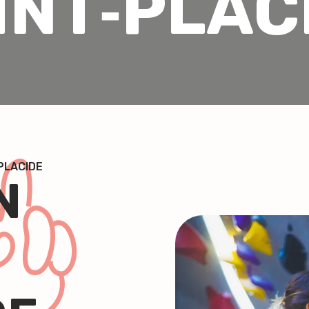
INT‑PLAC
PLACIDE
N