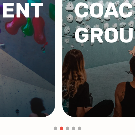
G DE
GROU
CORP