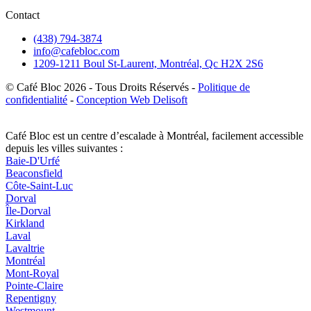
Contact
(438) 794-3874
info@cafebloc.com
1209-1211 Boul St-Laurent, Montréal, Qc H2X 2S6
© Café Bloc
2026
- Tous Droits Réservés -
Politique de
confidentialité
-
Conception Web Delisoft
Café Bloc est un centre d’escalade à Montréal, facilement accessible
depuis les villes suivantes :
Baie-D'Urfé
Beaconsfield
Côte-Saint-Luc
Dorval
Île-Dorval
Kirkland
Laval
Lavaltrie
Montréal
Mont-Royal
Pointe-Claire
Repentigny
Westmount