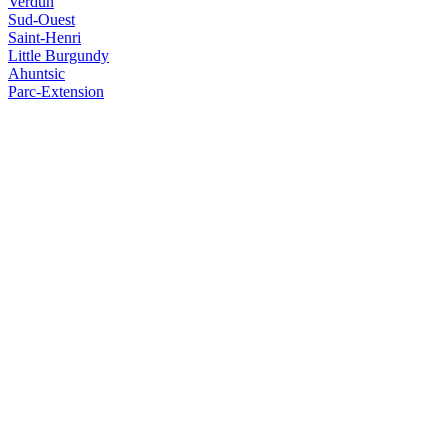
Verdun
Sud-Ouest
Saint-Henri
Little Burgundy
Ahuntsic
Parc-Extension