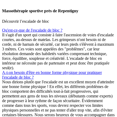
Massothérapie sportive près de Repentigny
Découvrir l’escalade de bloc
Qu'est-ce-que de l'escalade de bloc ?
Il s'agit d'un sport qui consiste à faire l'ascension de voies d'escalade
courtes, au-dessus de matelas. Les grimpeurs n'ont besoin ni de
corde, ni de harnais de sécurité, car leurs pieds s'élèvent à maximum
3 mètres. Ces voies sont appelées des "problèmes", car leur
résolution demande des habiletés variées comprenant technique,
force, équilibre, souplesse et créativité. L'escalade de bloc en
intérieur ne nécessite pas de partenaire et peut donc être pratiquée
seul(e).
A-t-on besoin d'être en bonne forme physique pour pratiquer
l'escalade de bloc ?
Nous dirions plutôt que l'escalade est un excellent moyen d'atteindre
une bonne forme physique ! En effet, les différents problèmes de
bloc comportent des difficultés tout-à-fait progressives, qui
permettent aux gens de tous les niveaux (débutants comme experts)
de progresser à leur rythme de façon sécuritaire. Évidemment
comme dans tous les sports, vous devrez respecter vos limites
physiques personnelles et ne pas tenter d'aller trop vite, afin d'éviter
certaines blessures. Nous serons heureux de vous accompagner dans