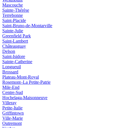
Mascouche
Sainte-Thérèse
Terrebonne
Saint‑Placide
Saint-Bruno-de-Montarville
Sainte-Julie
Greenfield Park
Saint‑Lambert
Châteauguay
Delson
Saint‑Isidore
Sainte‑Catherine
Longueuil
Brossard
Plateau-Mont-Royal
Rosemont–La Petite-Patrie
Mile-End
Centre-Sud
Hochelaga-Maisonneuve
Villeray
Petite-Italie
Griffintown
Ville-Marie
Outremont