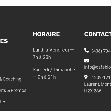
HORAIRE
CONTAC
DES
Lundi à Vendredi —
(438) 79
7h à 23h
info@cafebl
Samedi / Dimanche
— 9h à 21h
1209-1211
& Coaching
Laurent, Mont
nts & Promos
H2X 2S6
tes