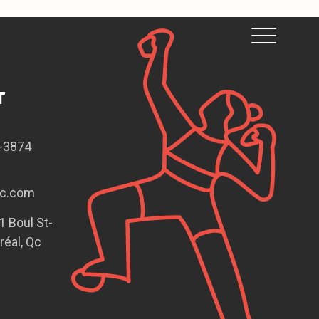
T
4-3874
oc.com
 Boul St-
réal, Qc