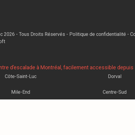
oc
2026
- Tous Droits Réservés -
Politique de confidentialité
-
Co
oft
tre d’escalade à Montréal, facilement accessible depuis l
Côte-Saint-Luc
Dorval
Mile-End
Centre-Sud