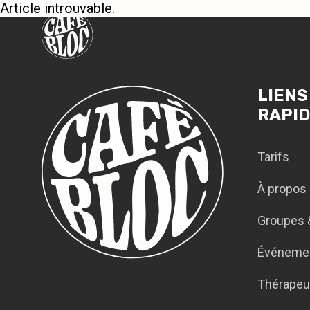
Article introuvable.
TARIFS
LIENS
INFOS
RAPI
ÉVÉNEMENTS & PROMOS
Tarifs
THÉRAPEUTES
CONTACT
À propos
MON ABONNEMENT
Groupes 
Événeme
CONSENTEMENT
Thérapeu
EN