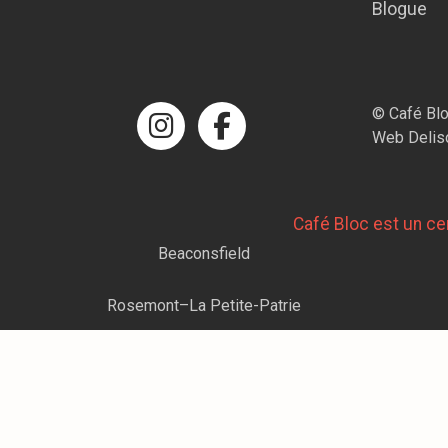
Blogue
© Café Bl
Web Delis
Café Bloc est un cen
Beaconsfield
Rosemont–La Petite-Patrie