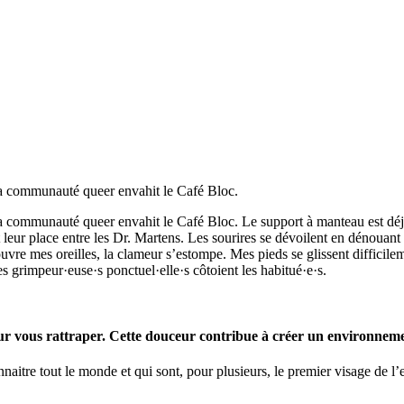
la communauté queer envahit le Café Bloc.
a communauté queer envahit le Café Bloc. Le support à manteau est déj
leur place entre les Dr. Martens. Les sourires se dévoilent en dénouant l
vre mes oreilles, la clameur s’estompe. Mes pieds se glissent difficilem
es grimpeur·euse·s ponctuel·elle·s côtoient les habitué·e·s.
pour vous rattraper. Cette douceur contribue à créer un environne
tre tout le monde et qui sont, pour plusieurs, le premier visage de l’esc