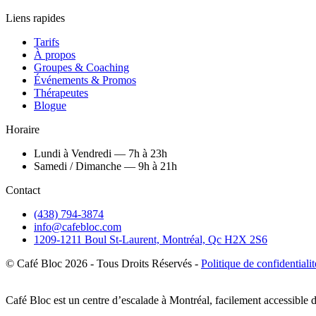
Liens rapides
Tarifs
À propos
Groupes & Coaching
Événements & Promos
Thérapeutes
Blogue
Horaire
Lundi à Vendredi — 7h à 23h
Samedi / Dimanche — 9h à 21h
Contact
(438) 794-3874
info@cafebloc.com
1209-1211 Boul St-Laurent, Montréal, Qc H2X 2S6
© Café Bloc
2026
- Tous Droits Réservés -
Politique de confidentialit
Café Bloc est un centre d’escalade à Montréal, facilement accessible de