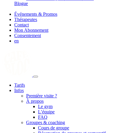
Blogue
Événements & Promos
Thérapeutes
Contact
Mon Abonnement
Consentement
en
Tarifs
Infos
Première visite ?
À propos
Le gym
L’équipe
FAQ
Groupes & coaching
Cours de groupe