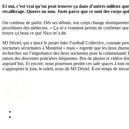
Et oui, c’est vrai qu’on peut trouver ça dans d’autres milieux quee
recalibrage. Queers ou non. Juste parce que ce sont des corps qui 
On continue de parler. Dès ses débuts, son corps change drastiquement. 
procédures des médecins. « Ça m’a vraiment permis de confirmer quel cor
trouve ça beau ce que Nico m’a dit.
MJ Déziel, qui a lancé le projet Juke Football Collective, constate p
nocturnes sécuritaires à Montréal » mais « regrette que les lieux diurne
recherches sur l’importance des lieux nocturnes pour la communauté L
raison des descentes policières fréquentes. Peu de photos et vidéos té
aujourd’hui. Et encore, nous pourrions perdre ces safe spaces à tout mo
s’approprier le jour, le soleil, nous dit MJ Déziel. Il est temps de travai