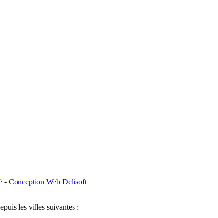
é
-
Conception Web Delisoft
puis les villes suivantes :