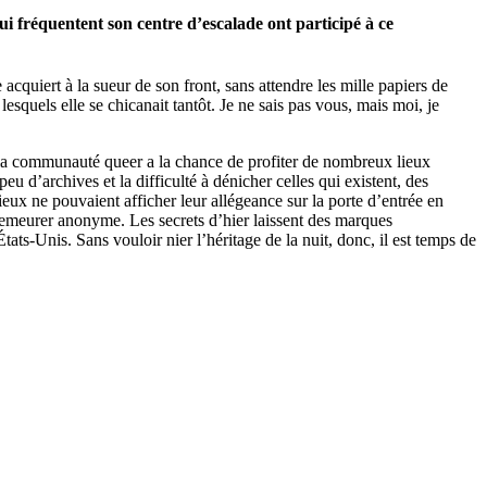
qui fréquentent son centre d’escalade ont participé à ce
cquiert à la sueur de son front, sans attendre les mille papiers de
squels elle se chicanait tantôt. Je ne sais pas vous, mais moi, je
« la communauté queer a la chance de profiter de nombreux lieux
u d’archives et la difficulté à dénicher celles qui existent, des
x ne pouvaient afficher leur allégeance sur la porte d’entrée en
t demeurer anonyme. Les secrets d’hier laissent des marques
ts-Unis. Sans vouloir nier l’héritage de la nuit, donc, il est temps de