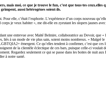
rs, mais moi, ce que je trouve le fun, c’est que tous·tes ceux.elles 
grimpent, aussi hétérogènes soient-ils.
Pour elle, c’était l’euphorie. L’expérience d’un corps nouveau qu’elle a
ps je veux habiter », me dit-elle en zyeutant les slopers jaunes avec le
endant une entrevue avec Maïté Belmire, collaboratrice au Devoir, que 
s, liés à un mode de vie plus sain, soient moins nombreux. » Malgré le pe
GBTQIA2+ émergent. Ce qu’elles tendent à confirmer, c’est que ces lieu
moignent de la clientèle éclectique de ces bars, puisque celle-ci voulai
ment. Regardez seulement ce qui se passe dans les boites de nuit aux Éta
ller à notre santé.